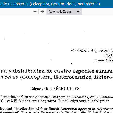
s de Heterocerus (Coleoptera, Neteroceridae, Neterocerini)