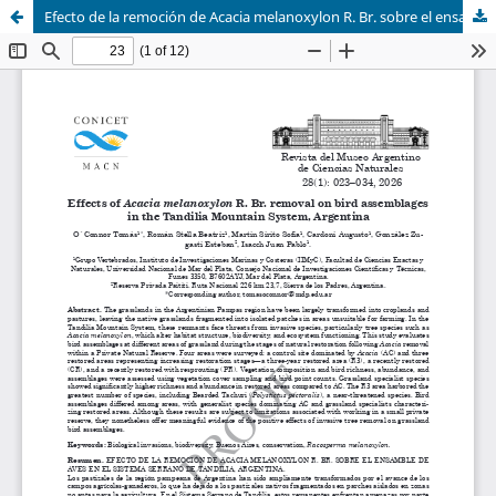
Efecto de la remoción de Acacia melanoxylon R. Br. sobre el ensamble de aves en el Sistema Serrano de Tandilia, Argentina.