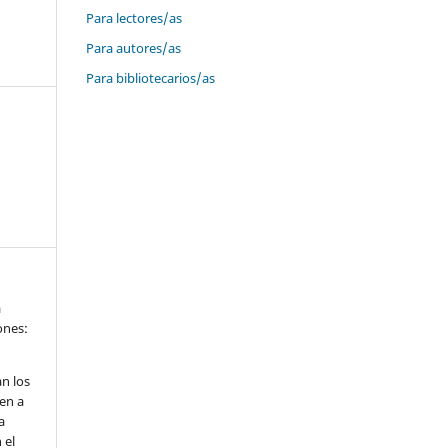
Para lectores/as
Para autores/as
Para bibliotecarios/as
a
iones:
n los
en a
a
 el