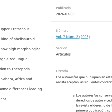
Publicado
2026-03-06
 Upper Cretaceous
Número
Vol. 7 Núm. 2 (2005)
 kind of abelisauroid
Sección
 show high morphological
Artículos
arge-sized ungual
ution to Theropoda,
Licencia
Los autores/as que publiquen en est
 Sahara, Africa and
revista aceptan las siguientes condic
some differences leading
Los autores/as conserva
nent.
derechos de autor y ced
la revista el derecho de l
primera publicación, con