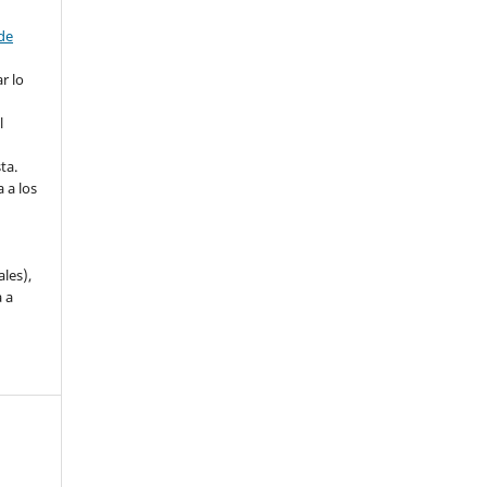
 de
r lo
l
ta.
 a los
ales),
 a
a