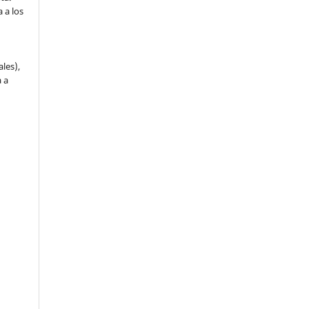
 a los
ales),
 a
a