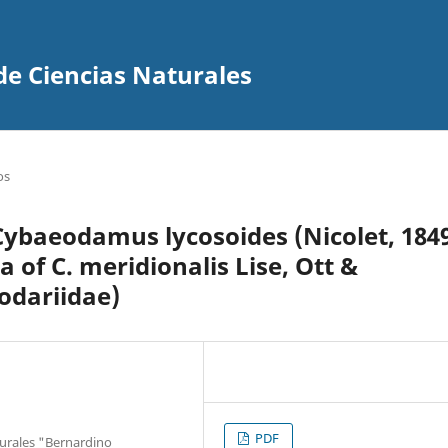
de Ciencias Naturales
os
Cybaeodamus lycosoides (Nicolet, 1849
 of C. meridionalis Lise, Ott &
odariidae)
PDF
turales "Bernardino