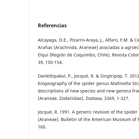
Referencias
Alcayaga, O.E., Pizarro-Araya, J., Alfaro, F.M. & C
Arañas (Arachnida, Araneae) asociadas a agroec
Elqui (Región de Coquimbo, Chile). Revista Col
39, 150-154.
Dankittipakul, P., Jocqué, R. & Singtripop, T. 20
biogeography of the spider genus Mallinella Str
descriptions of new species and new genera fro
(Araneae, Zodariidae). Zootaxa, 3369, 1-327.
Jocqué, R. 1991. A generic revision of the spider
(Araneae). Bulletin of the American Museum of N
160.