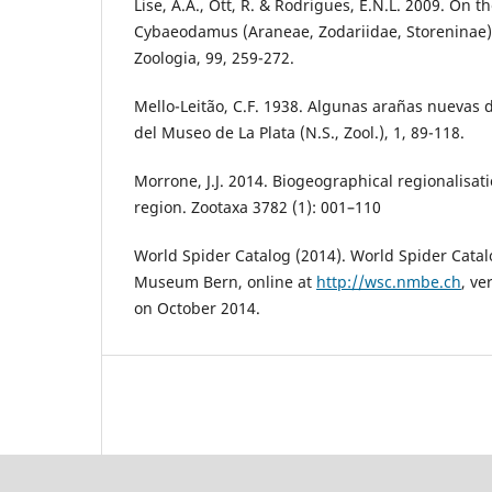
Lise, A.A., Ott, R. & Rodrigues, E.N.L. 2009. On 
Cybaeodamus (Araneae, Zodariidae, Storeninae).
Zoologia, 99, 259-272.
Mello-Leitão, C.F. 1938. Algunas arañas nuevas d
del Museo de La Plata (N.S., Zool.), 1, 89-118.
Morrone, J.J. 2014. Biogeographical regionalisat
region. Zootaxa 3782 (1): 001–110
World Spider Catalog (2014). World Spider Catal
Museum Bern, online at
http://wsc.nmbe.ch
, ve
on October 2014.