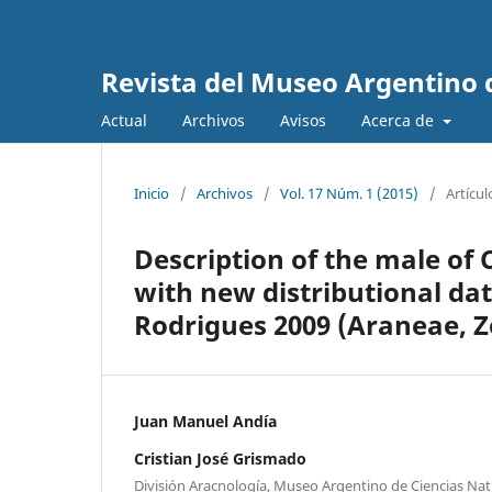
Revista del Museo Argentino 
Actual
Archivos
Avisos
Acerca de
Inicio
/
Archivos
/
Vol. 17 Núm. 1 (2015)
/
Artícul
Description of the male of 
with new distributional data
Rodrigues 2009 (Araneae, Z
Juan Manuel Andía
Cristian José Grismado
División Aracnología, Museo Argentino de Ciencias Na