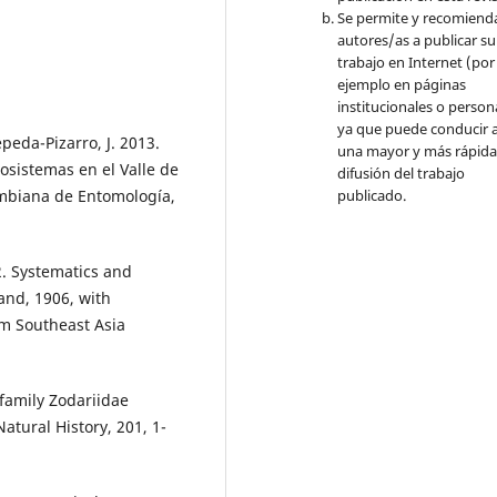
Se permite y recomienda
autores/as a publicar su
trabajo en Internet (por
ejemplo en páginas
institucionales o person
ya que puede conducir a
epeda-Pizarro, J. 2013.
una mayor y más rápid
osistemas en el Valle de
difusión del trabajo
ombiana de Entomología,
publicado.
12. Systematics and
and, 1906, with
m Southeast Asia
 family Zodariidae
atural History, 201, 1-