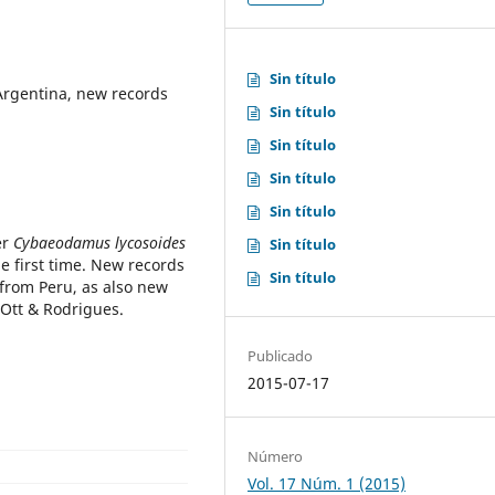
Sin título
 Argentina, new records
Sin título
Sin título
Sin título
Sin título
er
Cybaeodamus lycosoides
Sin título
he first time. New records
Sin título
t from Peru, as also new
 Ott & Rodrigues.
Publicado
2015-07-17
Número
Vol. 17 Núm. 1 (2015)