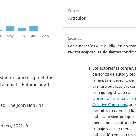
Sección
Artículos
Licencia
Los autores/as que publiquen en est
revista aceptan las siguientes condic
Los autores/as conserva
derechos de autor y ced
ostnotum and origin of the
la revista el derecho de l
Systematic Entomology 1:
primera publicación, con
trabajo registrado con
la
licencia de atribución
Creative Commons
, que
 ed. The John Hopkins
permite a terceros utiliza
publicado siempre que
mencionen la autoría de
ertson, 1922. In
trabajo y a la primera
publicación en esta revis