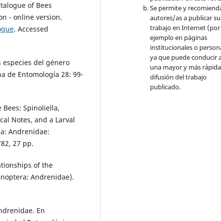
Catalogue of Bees
Se permite y recomienda
n - online version.
autores/as a publicar su
trabajo en Internet (por
ogue
. Accessed
ejemplo en páginas
institucionales o person
ya que puede conducir a
s especies del género
una mayor y más rápid
na de Entomología 28: 99-
difusión del trabajo
publicado.
 Bees: Spinoliella,
al Notes, and a Larval
ea: Andrenidae:
82, 27 pp.
ationships of the
enoptera: Andrenidae).
Andrenidae. En