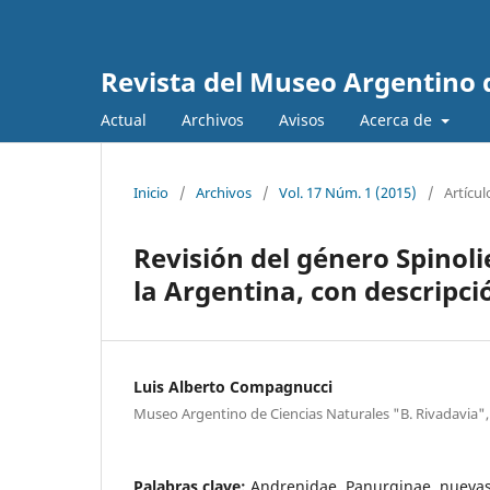
Revista del Museo Argentino 
Actual
Archivos
Avisos
Acerca de
Inicio
/
Archivos
/
Vol. 17 Núm. 1 (2015)
/
Artícul
Revisión del género Spinol
la Argentina, con descripc
Luis Alberto Compagnucci
Museo Argentino de Ciencias Naturales "B. Rivadavia",
Palabras clave:
Andrenidae, Panurginae, nuevas