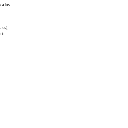
 a los
ales),
 a
a