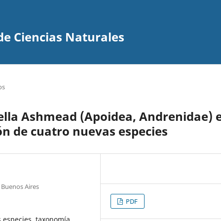
de Ciencias Naturales
os
iella Ashmead (Apoidea, Andrenidae) 
ión de cuatro nuevas especies
 Buenos Aires
PDF
 especies, taxonomía,