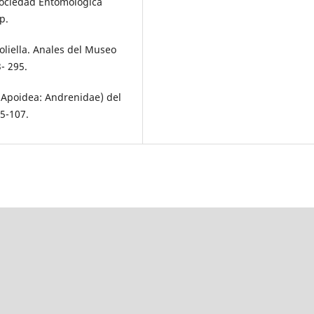
 Sociedad Entomológica
p.
oliella. Anales del Museo
- 295.
 (Apoidea: Andrenidae) del
05-107.