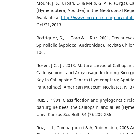
Moure, J. S., Urban, D. & Melo, G. A. R. (Orgs). 
(Hymenoptera, Apoidea) in the Neotropical Regio
Available at
http://www.moure.cria.org.br/catal
Oct/31/2013
Rodríguez, S., H. Toro & L. Ruz. 2001. Dos nueva
Spinoliella (Apoidea: Andrenidae). Revista Chile
106.
Rozen, J.G., Jr. 2013. Mature Larvae of Calliopsine
Callonychium, and Arhysosage Including Biologic
Key to Calliopsine Genera (Hymenoptera: Apoid
Panurginae). American Museum Novitates, N. 37
Ruz, L. 1991. Classification and phylogenetic rel
panurgine bees: the Calliopsini and allies (Hym
Univ. Kansas Sci. Bull. 54 (7): 209-256
Ruz, L., L. Compagnucci & A. Roig Alsina. 2008 