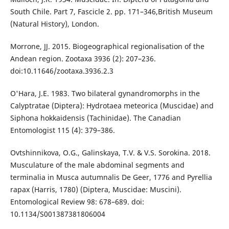
South Chile. Part 7, Fascicle 2. pp. 171–346,British Museum
(Natural History), London.
Morrone, JJ. 2015. Biogeographical regionalisation of the
Andean region. Zootaxa 3936 (2): 207–236.
doi:10.11646/zootaxa.3936.2.3
O'Hara, J.E. 1983. Two bilateral gynandromorphs in the
Calyptratae (Diptera): Hydrotaea meteorica (Muscidae) and
Siphona hokkaidensis (Tachinidae). The Canadian
Entomologist 115 (4): 379–386.
Ovtshinnikova, O.G., Galinskaya, T.V. & V.S. Sorokina. 2018.
Musculature of the male abdominal segments and
terminalia in Musca autumnalis De Geer, 1776 and Pyrellia
rapax (Harris, 1780) (Diptera, Muscidae: Muscini).
Entomological Review 98: 678–689. doi:
10.1134/S001387381806004