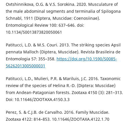
Ovtshinnikova, O.G. & V.S. Sorokina. 2020. Musculature of
the male abdominal segments and terminalia of Spilogona
Schnabl, 1911 (Diptera, Muscidae: Coenosiinae).
Entomological Review 100: 637–646. doi:
10.1134/S0013873820050061
Patitucci, L.D. & M.S. Couri. 2013. The striking species Apsil
pennata Malloch (Diptera, Muscidae). Revista Brasileira de
Entomologia 57: 355–358.
https://doi.org/10.1590/S0085-
56262013005000031
Patitucci, L.D., Mulieri, P.R. & Mariluis, J.C. 2016. Taxonomic
review of the species of Helina R.-D. (Diptera: Muscidae)
from Andean-Patagonian forests. Zootaxa 4150 (3): 281–313.
Doi: 10.11646/ZOOTAXA.4150.3.3
Perez, S. & C.J.B. de Carvalho. 2016. Family Muscidae.
Zootaxa 4122: 814–853. 10.11646/ZOOTAXA.4122.1.70