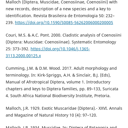
Malloch (Diptera, Muscidae, Coenosiinae, Coenosiini) with
new records, description of a new species and a key to
identification. Revista Brasileira de Entomologia 50: 232–
239.
https://doi.org/10.1590/S0085-56262006000200005
Couri, M.S. & A.C. Pont. 2000. Cladistic analysis of Coenosiini
(Diptera: Muscidae: Coenosiinae). Systematic Entomology
25: 373–392.
https://doi.org/10.1046/j.1365-
3113.2000.00125.x
Cumming, J.M. & D.M. Wood. 2017. Adult morphology and
terminology. In: Kirk-Spriggs, A.H. & Sinclair, B.J. (Eds),
Manual of Afrotropical Diptera, volume 1. Introductory
chapters and keys to Diptera families, pp. 89–133, Suricata
4. South Africa National Biodiversity Institute, Pretoria.
Malloch, J.R. 1929. Exotic Muscaridae (Diptera).- XXVI. Annals
and Magazine of Natural History 10 (4): 97–120.
Malloch, J.R. 1934. Muscidae. In: Diptera of Patagonia and