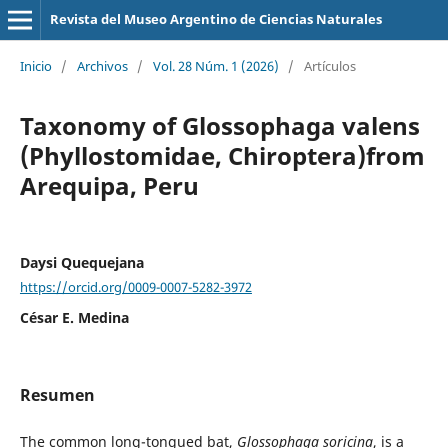
Revista del Museo Argentino de Ciencias Naturales
Inicio
/
Archivos
/
Vol. 28 Núm. 1 (2026)
/
Artículos
Taxonomy of Glossophaga valens
(Phyllostomidae, Chiroptera)from
Arequipa, Peru
Daysi Quequejana
https://orcid.org/0009-0007-5282-3972
César E. Medina
Resumen
The common long-tongued bat,
Glossophaga soricina
, is a