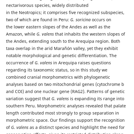
nectarivorous species, widely distributed
in the Neotropics; it comprises five recognized subspecies,
two of which are found in Peru:
G. soricina
occurs on
the lower eastern slopes of the Andes as well as the
Amazon, while
G. valens
that inhabits the western slopes of
the Andes, extending south to the Arequipa region. Both
taxa overlap in the arid Marañón valley, yet they exhibit
notable morphological and genetic differentiation. The
occurrence of
G. valens
in Arequipa raises questions
regarding its taxonomic status, so in this study we
combined cranial morphometrics with phylogenetic
analyses based on two mitochondrial genes (cytochrome b
and COI) and one nuclear gene (RAG2). Patterns of genetic
variation suggest that
G. valens
is expanding its range into
southern Peru. Morphometric analyses revealed that palate
length contributed most strongly to group separation in
morphometric space. Our findings support the recognition
of
G. valens
as a distinct species and highlight the need for