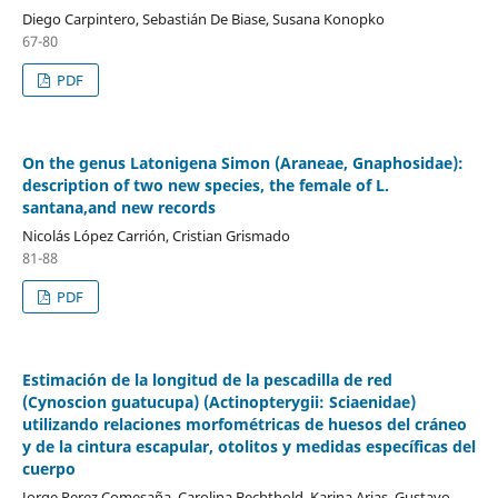
Diego Carpintero, Sebastián De Biase, Susana Konopko
67-80
PDF
On the genus Latonigena Simon (Araneae, Gnaphosidae):
description of two new species, the female of L.
santana,and new records
Nicolás López Carrión, Cristian Grismado
81-88
PDF
Estimación de la longitud de la pescadilla de red
(Cynoscion guatucupa) (Actinopterygii: Sciaenidae)
utilizando relaciones morfométricas de huesos del cráneo
y de la cintura escapular, otolitos y medidas específicas del
cuerpo
Jorge Perez Comesaña, Carolina Bechthold, Karina Arias, Gustavo