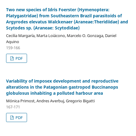
Two new species of Idris Foerster (Hymenoptera:
Platygastridae) from Southeastern Brazil parasitoids of
Argyrodes elevatus Walckenaer (Araneae:Theridiidae) and
Scytodes sp. (Araneae: Scytodidae)
Cecilia Margaría, Marta Loiácono, Marcelo O. Gonzaga, Daniel
Aquino
159-166
PDF
Variability of imposex development and reproductive
alterations in the Patagonian gastropod Buccinanops
globulosus inhabiting a polluted harbour area
Mónica Primost, Andres Averbuj, Gregorio Bigatti
167-171
PDF