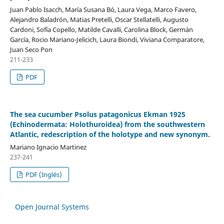
Juan Pablo Isacch, María Susana Bó, Laura Vega, Marco Favero,
Alejandro Baladrón, Matias Pretelli, Oscar Stellatelli, Augusto
Cardoni, Sofía Copello, Matilde Cavalli, Carolina Block, Germán
García, Rocio Mariano-Jelicich, Laura Biondi, Viviana Comparatore,
Juan Seco Pon
211-233
PDF
The sea cucumber Psolus patagonicus Ekman 1925
(Echinodermata: Holothuroidea) from the southwestern
Atlantic, redescription of the holotype and new synonym.
Mariano Ignacio Martinez
237-241
PDF (Inglés)
Open Journal Systems