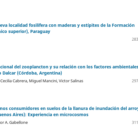
eva localidad fosilífera con maderas y estípites de la Formación
ico superior), Paraguay
283
cional del zooplancton y su relación con los factores ambientale
o Dalcar (Córdoba, Argentina)
 Cecilia Cabrera, Miguel Mancini, Victor Salinas
297
os consumidores en suelos de la llanura de inundación del arro
uenos Aires): Experiencia en microcosmos
stor A. Gabellone
311