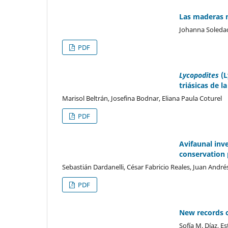
Las maderas 
Johanna Soledad 
PDF
Lycopodites
(L
triásicas de l
Marisol Beltrán, Josefina Bodnar, Eliana Paula Coturel
PDF
Avifaunal inv
conservation 
Sebastián Dardanelli, César Fabricio Reales, Juan André
PDF
New records 
Sofía M. Díaz, Es