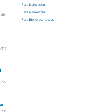
Para lectores/as
Para autores/as
-204
Para bibliotecarios/as
-216
d
-227
as
-238