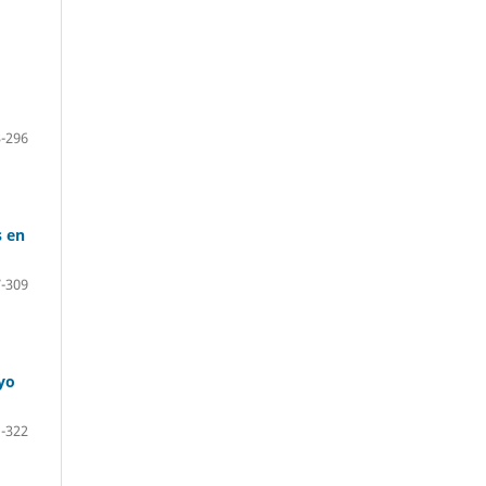
-296
s en
-309
yo
-322