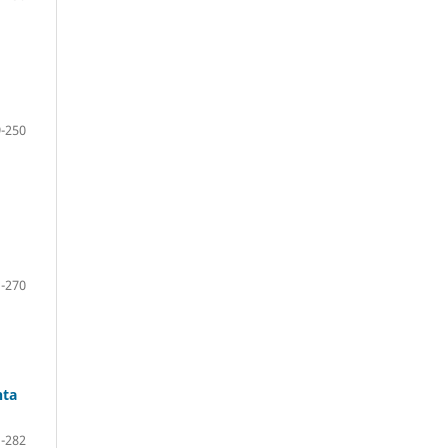
-250
-270
nta
-282