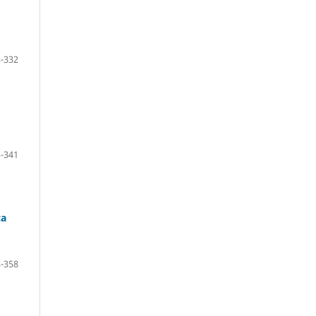
-332
-341
ca
-358