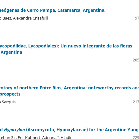
neógenas de Cerro Pampa, Catamarca, Argentina.
Baez, Alexandra Crisafulli
197
ycopodiidae, Lycopodiales): Un nuevo integrante de las floras
a Argentina
205
entory of northern Entre Ríos, Argentina: noteworthy records an
prospects
s Sarquis
217
of
Hypoxylon
(Ascomycota, Hypoxylaceae) for the Argentine Yung
teban Sir, Eric Kuhnert, Adriana I. Hladki
229