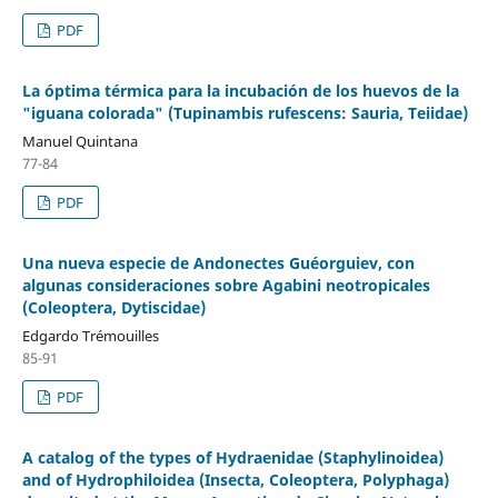
PDF
La óptima térmica para la incubación de los huevos de la
"iguana colorada" (Tupinambis rufescens: Sauria, Teiidae)
Manuel Quintana
77-84
PDF
Una nueva especie de Andonectes Guéorguiev, con
algunas consideraciones sobre Agabini neotropicales
(Coleoptera, Dytiscidae)
Edgardo Trémouilles
85-91
PDF
A catalog of the types of Hydraenidae (Staphylinoidea)
and of Hydrophiloidea (Insecta, Coleoptera, Polyphaga)