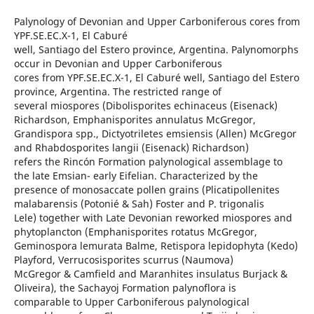
Palynology of Devonian and Upper Carboniferous cores from
YPF.SE.EC.X-1, El Caburé
well, Santiago del Estero province, Argentina. Palynomorphs
occur in Devonian and Upper Carboniferous
cores from YPF.SE.EC.X-1, El Caburé well, Santiago del Estero
province, Argentina. The restricted range of
several miospores (Dibolisporites echinaceus (Eisenack)
Richardson, Emphanisporites annulatus McGregor,
Grandispora spp., Dictyotriletes emsiensis (Allen) McGregor
and Rhabdosporites langii (Eisenack) Richardson)
refers the Rincón Formation palynological assemblage to
the late Emsian- early Eifelian. Characterized by the
presence of monosaccate pollen grains (Plicatipollenites
malabarensis (Potonié & Sah) Foster and P. trigonalis
Lele) together with Late Devonian reworked miospores and
phytoplancton (Emphanisporites rotatus McGregor,
Geminospora lemurata Balme, Retispora lepidophyta (Kedo)
Playford, Verrucosisporites scurrus (Naumova)
McGregor & Camfield and Maranhites insulatus Burjack &
Oliveira), the Sachayoj Formation palynoflora is
comparable to Upper Carboniferous palynological