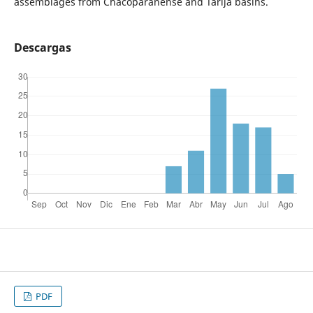
assemblages from Chacoparanense and Tarija basins.
Descargas
PDF