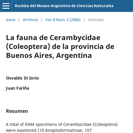
Revista del Museo Argentino de Ciencias Naturales
Inicio
/
Archivos
/
Vol. 8 Núm. 2 (2006)
/
Artículos
La fauna de Cerambycidae
(Coleoptera) de la provincia de
Buenos Aires, Argentina
Osvaldo Di Iorio
Juan Fariña
Resumen
A total of 6944 specimens of Cerambycidae (Coleoptera)
were examined (10 Anoplodermatinae, 107